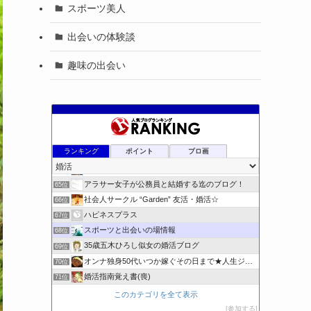
スポーツ美人
出会いの体験談
趣味の出会い
*ぬるオタ、まるねこ婚活ブログ*
61位
26歳高学歴れいなの婚活奮闘記
62位
ランキング
ポイント
ブロ画
アラフォー独身男の婚活ブログ
63位
妥協で結婚人生が地獄になったので本気で婚を目指します
64位
アラサー女子が公務員と結婚する迄のブログ！
65位
社会人サークル “Garden” 友活・婚活☆
66位
ハピネスプラス
67位
スポーツと出会いの場情報
68位
35歳五木ひろし似女の婚活ブログ
69位
オンナ独身50代いつか嫁ぐその日まで★人生ジタバタ狂想曲★
70位
婚活指南覚え書(喪)
71位
幸せな日々に憧れて婚活・美活頑張ってます
72位
このカテゴリを全て表示
福岡の結婚相談所マリーシュア
73位
参加する