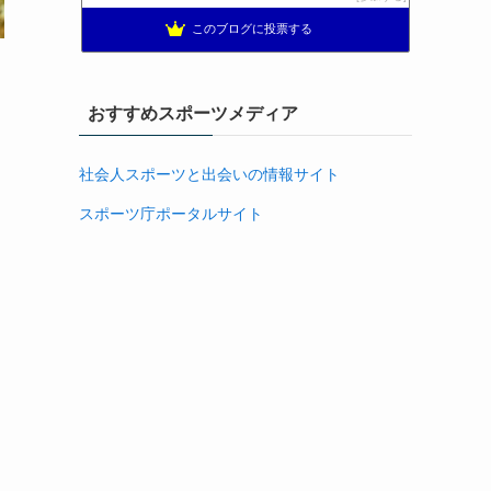
40代おひとりさま
74位
このブログに投票する
アラフォーひっそり婚活してます
75位
おすすめスポーツメディア
社会人スポーツと出会いの情報サイト
スポーツ庁ポータルサイト