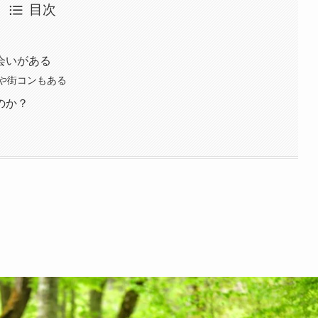
目次
会いがある
や街コンもある
のか？